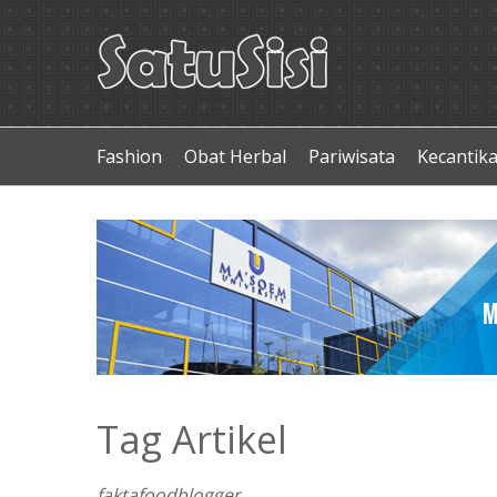
Fashion
Obat Herbal
Pariwisata
Kecantik
Tag Artikel
faktafoodblogger