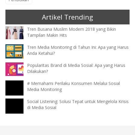
Artikel Trending
Tren Busana Muslim Modern 2018 yang Bikin
Tampilan Makin Hits
Tren Media Monitoring di Tahun Ini: Apa yang Harus
Anda Ketahui?
Popularitas Brand di Media Sosial: Apa yang Harus
Dilakukan?
# Memahami Perilaku Konsumen Melalui Sosial
Media Monitoring
Social Listening: Solusi Tepat untuk Mengelola Krisis
di Media Sosial