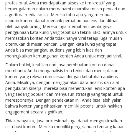
profesional
, Anda mendapatkan akses ke tim kreatif yang
berpengalaman dalam memahami dinamika mesin pencari dan
algoritma media sosial. Mereka tahu apa yang membuat
sebuah konten dapat menarik perhatian audiens dan dilihat
oleh banyak orang. Mereka juga memahami pentingnya
penggunaan kata kunci yang tepat dan teknik SEO lainnya untuk
memastikan konten Anda tidak hanya viral tetapi juga mudah
ditemukan di mesin pencari. Dengan kata kunci yang tepat,
Anda bisa menjangkau audiens yang lebih luas dan
meningkatkan kemungkinan konten Anda untuk menjadi viral.
Dalam hal ini, keahlian dari jasa pembuatan konten dapat
membantu Anda menganalisis tren terkini dan menciptakan
konten yang relevan dan sesuai dengan kebutuhan audiens
Anda. Misalnya, dengan menggunakan data analitik dan alat
pengukuran kinerja, mereka bisa menentukan jenis konten apa
yang sedang populer dan menyusun strategi yang tepat untuk
meresponsnya. Dengan pendekatan ini, Anda bisa lebih yakin
bahwa konten yang dihasilkan memiliki potensi untuk naikkan
engagement secara signifikan.
Tidak hanya itu, jasa profesional juga dapat mengoptimalkan
distribusi konten. Mereka memiliki pengetahuan tentang kapan