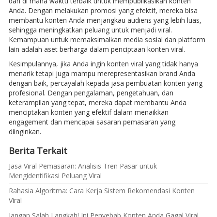
dan di mana waktu terbaik untuk mempublikasikan konten
Anda. Dengan melakukan promosi yang efektif, mereka bisa
membantu konten Anda menjangkau audiens yang lebih luas,
sehingga meningkatkan peluang untuk menjadi viral.
Kemampuan untuk memaksimalkan media sosial dan platform
lain adalah aset berharga dalam penciptaan konten viral.
Kesimpulannya, jika Anda ingin konten viral yang tidak hanya
menarik tetapi juga mampu merepresentasikan brand Anda
dengan baik, percayalah kepada jasa pembuatan konten yang
profesional. Dengan pengalaman, pengetahuan, dan
keterampilan yang tepat, mereka dapat membantu Anda
menciptakan konten yang efektif dalam menaikkan
engagement dan mencapai sasaran pemasaran yang
diinginkan.
Berita Terkait
Jasa Viral Pemasaran: Analisis Tren Pasar untuk
Mengidentifikasi Peluang Viral
Rahasia Algoritma: Cara Kerja Sistem Rekomendasi Konten
Viral
Jangan Salah Langkah! Ini Penyebab Konten Anda Gagal Viral