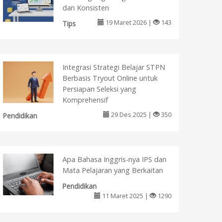
dan Konsisten
19 Maret 2026 |
143
Tips
Integrasi Strategi Belajar STPN
Berbasis Tryout Online untuk
Persiapan Seleksi yang
Komprehensif
29 Des 2025 |
350
Pendidikan
Apa Bahasa Inggris-nya IPS dan
Mata Pelajaran yang Berkaitan
Pendidikan
11 Maret 2025 |
1290