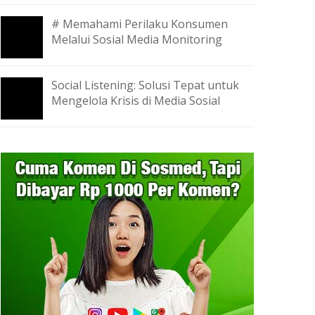
# Memahami Perilaku Konsumen
Melalui Sosial Media Monitoring
Social Listening: Solusi Tepat untuk
Mengelola Krisis di Media Sosial