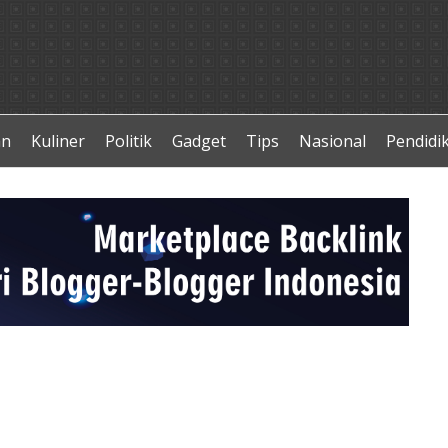
an
Kuliner
Politik
Gadget
Tips
Nasional
Pendidi