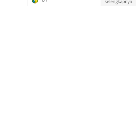
selengkapnya