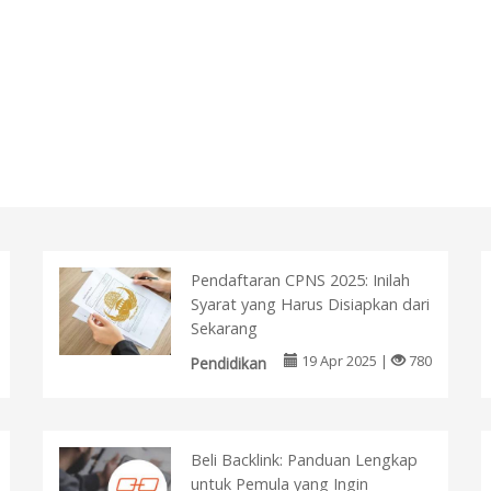
Pendaftaran CPNS 2025: Inilah
Syarat yang Harus Disiapkan dari
Sekarang
19 Apr 2025 |
780
Pendidikan
Beli Backlink: Panduan Lengkap
untuk Pemula yang Ingin