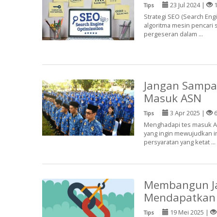
23 Jul 2024 |
1
Tips
Strategi SEO (Search En
algoritma mesin pencari 
pergeseran dalam ...
Jangan Sampai
Masuk ASN
3 Apr 2025 |
6
Tips
Menghadapi tes masuk ASN
yang ingin mewujudkan i
persyaratan yang ketat ...
Membangun Jari
Mendapatkan 
19 Mei 2025 |
Tips